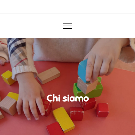
asilonidospes.it
Chi siamo