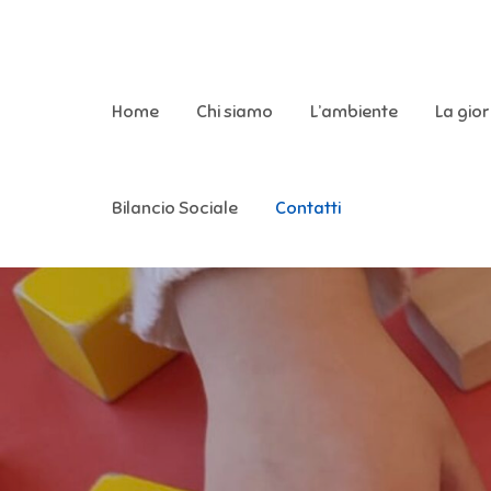
asilonidospes.it
Home
Chi siamo
L’ambiente
La gio
Bilancio Sociale
Contatti